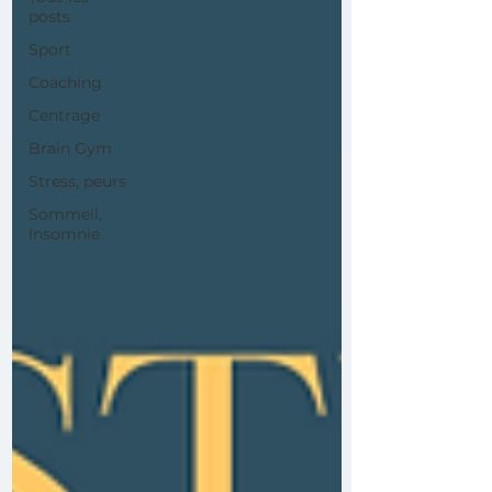
posts
Sport
Coaching
Centrage
Brain Gym
Stress, peurs
Sommeil,
Insomnie