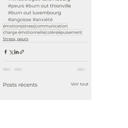
#peurs
#burn
 out thionville 
#burn
 out luxembourg 
#angoisse
#anxiété
émotions
stress
communication
charge émotionnelle
colère
épuisement
Stress, peurs
Voir tout
Posts récents