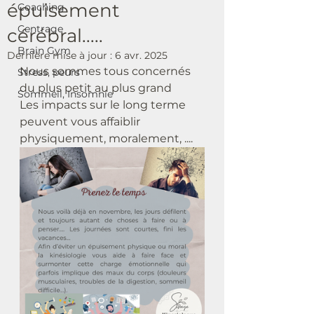
épuisement
Coaching
Centrage
cérébral.....
Brain Gym
Dernière mise à jour :
6 avr. 2025
Nous sommes tous concernés 
Stress, peurs
du plus petit au plus grand
Sommeil, Insomnie
Les impacts sur le long terme 
peuvent vous affaiblir 
physiquement, moralement, ....