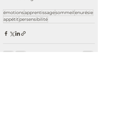
émotions
apprentissage
sommeil
enurésie
appétit
persensibilité
Voir tout
Posts récents