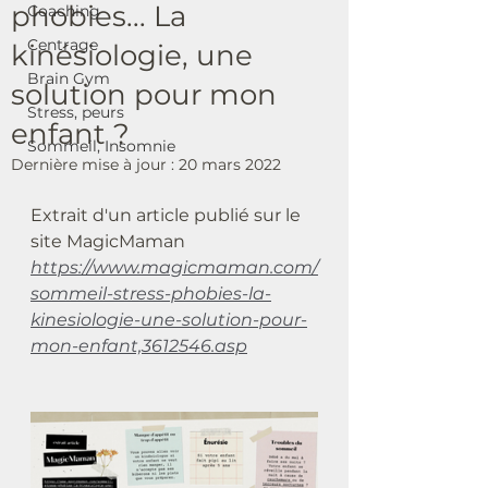
phobies... La
Coaching
Centrage
kinésiologie, une
Brain Gym
solution pour mon
Stress, peurs
enfant ?
Sommeil, Insomnie
Dernière mise à jour :
20 mars 2022
Extrait d'un article publié sur le 
site MagicMaman
https://www.magicmaman.com/
sommeil-stress-phobies-la-
kinesiologie-une-solution-pour-
mon-enfant,3612546.asp